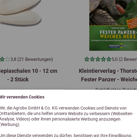
3,8 (21 Bewertungen)
5,0 (2 Bewe
epiaschalen 10 - 12 cm
Kleintierverlag - Thors
- 2 Stück
Fester Panzer - Weich
Schildkröten-Ratgeb
Wir verwenden Cookies
2,99 €
14,80 €
Wir, die Agrobs GmbH & Co. KG verwenden Cookies und Dienste von
Drittanbietern, die uns helfen unsere Website zu verbessern (Webseiten-
Analyse, Videos) oder ihnen personalisierte Werbung anzuzeigen
(Werbung).
Um diese Dienste verwenden zu dürfen, benötigen wir Ihre Einwilligung.