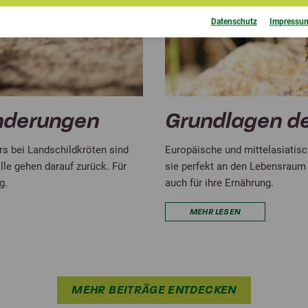
Datenschutz
Impressu
nderungen
Grundlagen de
ers bei Landschildkröten sind
Europäische und mittelasiatisc
lle gehen darauf zurück. Für
sie perfekt an den Lebensraum 
g.
auch für ihre Ernährung.
MEHR LESEN
MEHR BEITRÄGE ENTDECKEN