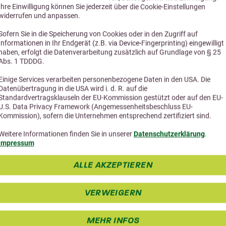
Ihre Einwilligung können Sie jederzeit über die Cookie-Einstellungen
widerrufen und anpassen.
Sofern Sie in die Speicherung von Cookies oder in den Zugriff auf
Informationen in Ihr Endgerät (z.B. via Device-Fingerprinting) eingewilligt
haben, erfolgt die Datenverarbeitung zusätzlich auf Grundlage von § 25
Abs. 1 TDDDG.
Einige Services verarbeiten personenbezogene Daten in den USA. Die
iere dich über die wichtigsten 
Datenübertragung in die USA wird i. d. R. auf die
Standardvertragsklauseln der EU-Kommission gestützt oder auf den EU-
U.S. Data Privacy Framework (Angemessenheitsbeschluss EU-
Kommission), sofern die Unternehmen entsprechend zertifiziert sind.
Landschildkröten
Schild
Weitere Informationen finden Sie in unserer
Datenschutzerklärung
.
Impressum
ALLE AKZEPTIEREN
VERWEIGERN
MEHR INFOS