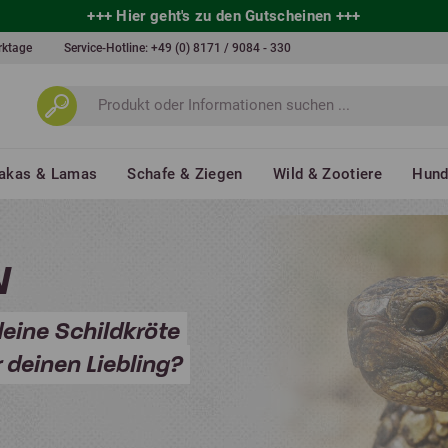
+++
Hier geht's zu den Gutscheinen
+++
erktage
Service-Hotline:
+49 (0) 8171 / 9084 - 330
akas & Lamas
Schafe & Ziegen
Wild & Zootiere
Hun
N
deine Schildkröte
deinen Liebling?