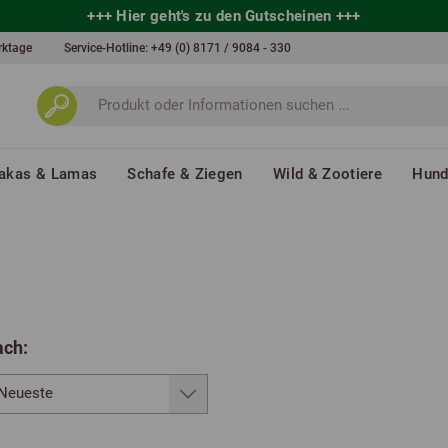
+++
Hier geht's zu den Gutscheinen
+++
erktage
Service-Hotline:
+49 (0) 8171 / 9084 - 330
akas & Lamas
Schafe & Ziegen
Wild & Zootiere
Hun
ach: