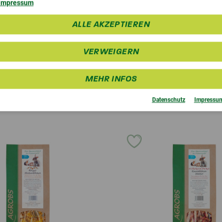
Impressum
ALLE AKZEPTIEREN
4,4 (34 Bewertungen)
4,5 (105 Bew
Agrobs Stroh
Agrobs AlpenH
VERWEIGERN
wertiges Futterstroh
Entstaubtes Heu
ab 12,95 €
ab 17,50 
MEHR INFOS
Datenschutz
Impressu