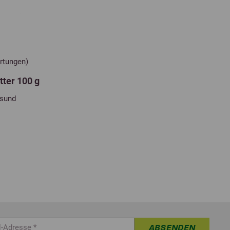
rtungen)
ter 100 g
esund
ABSENDEN