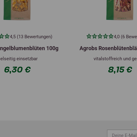
4,5 (13 Bewertungen)
4,0 (6 Bewe
ingelblumenblüten 100g
Agrobs Rosenblütenblät
ielseitig einsetzbar
vitalstoffreich und g
6,30 €
8,15 €