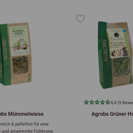
4,4 (9 Bewe
obs Mümmelwiese
Agrobs Grüner H
reich & pelletfrei für eine
 und artgerechte Fütterung