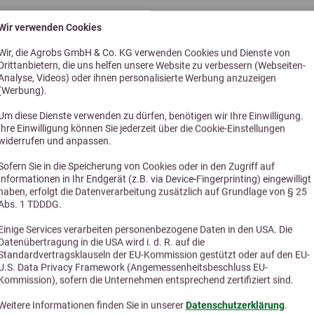
grobs Blütenmix
Agrobs Kräuterli
Wir verwenden Cookies
Wir, die Agrobs GmbH & Co. KG verwenden Cookies und Dienste von
ab 7,50 €
ab 7,10 
Drittanbietern, die uns helfen unsere Website zu verbessern (Webseiten-
Analyse, Videos) oder ihnen personalisierte Werbung anzuzeigen
(Werbung).
Um diese Dienste verwenden zu dürfen, benötigen wir Ihre Einwilligung.
Ihre Einwilligung können Sie jederzeit über die Cookie-Einstellungen
widerrufen und anpassen.
Sofern Sie in die Speicherung von Cookies oder in den Zugriff auf
Informationen in Ihr Endgerät (z.B. via Device-Fingerprinting) eingewilligt
haben, erfolgt die Datenverarbeitung zusätzlich auf Grundlage von § 25
Abs. 1 TDDDG.
Einige Services verarbeiten personenbezogene Daten in den USA. Die
Datenübertragung in die USA wird i. d. R. auf die
Standardvertragsklauseln der EU-Kommission gestützt oder auf den EU-
U.S. Data Privacy Framework (Angemessenheitsbeschluss EU-
Kommission), sofern die Unternehmen entsprechend zertifiziert sind.
Weitere Informationen finden Sie in unserer
Datenschutzerklärung
.