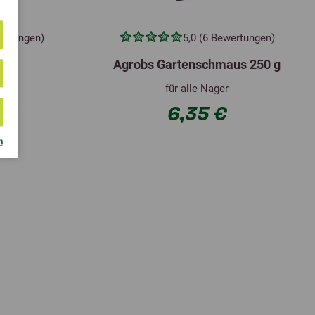
ertungen)
5,0 (6 Bewertungen)
eu
Agrobs Gartenschmaus 250 g
für alle Nager
€
6,35 €
m