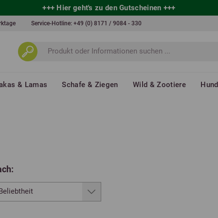
+++
Hier geht's zu den Gutscheinen
+++
erktage
Service-Hotline:
+49 (0) 8171 / 9084 - 330
akas & Lamas
Schafe & Ziegen
Wild & Zootiere
Hun
ach: