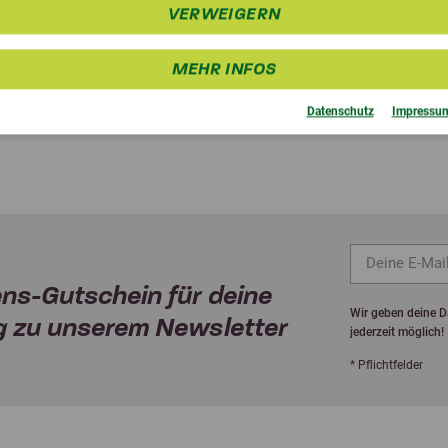
obs Grüner Hafer
VERWEIGERN
ab 5,30 €
MEHR INFOS
Datenschutz
Impressu
ns-Gutschein für deine
Wir geben deine Da
 zu unserem Newsletter
jederzeit möglich!
* Pflichtfelder