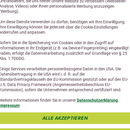
ab 7,10 €
ab 7,50 
Drittanbietern, die uns helfen unsere Website zu verbessern (Webseiten-
Analyse, Videos) oder ihnen personalisierte Werbung anzuzeigen
(Werbung).
Um diese Dienste verwenden zu dürfen, benötigen wir Ihre Einwilligung.
Ihre Einwilligung können Sie jederzeit über die Cookie-Einstellungen
widerrufen und anpassen.
Sofern Sie in die Speicherung von Cookies oder in den Zugriff auf
Informationen in Ihr Endgerät (z.B. via Device-Fingerprinting) eingewilligt
haben, erfolgt die Datenverarbeitung zusätzlich auf Grundlage von § 25
Abs. 1 TDDDG.
Einige Services verarbeiten personenbezogene Daten in den USA. Die
Datenübertragung in die USA wird i. d. R. auf die
Standardvertragsklauseln der EU-Kommission gestützt oder auf den EU-
U.S. Data Privacy Framework (Angemessenheitsbeschluss EU-
Kommission), sofern die Unternehmen entsprechend zertifiziert sind.
Weitere Informationen finden Sie in unserer
Datenschutzerklärung
.
Impressum
ALLE AKZEPTIEREN
4,4 (9 Bewertungen)