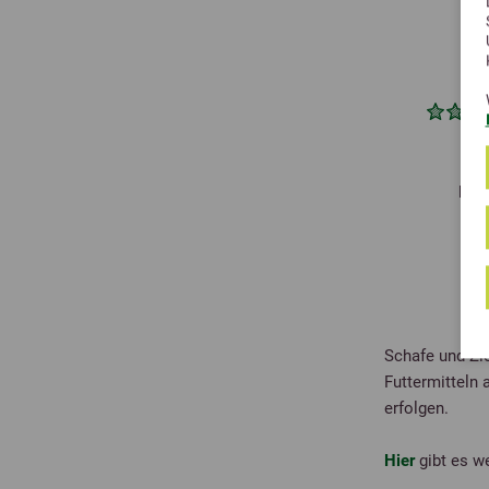
hoch
Schafe und Zi
Futtermitteln 
erfolgen.
Hier
gibt es we