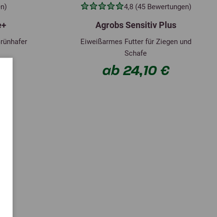
n)
4,8 (45 Bewertungen)
e+
Agrobs Sensitiv Plus
rünhafer
Eiweißarmes Futter für Ziegen und
Schafe
 €
ab 24,10 €