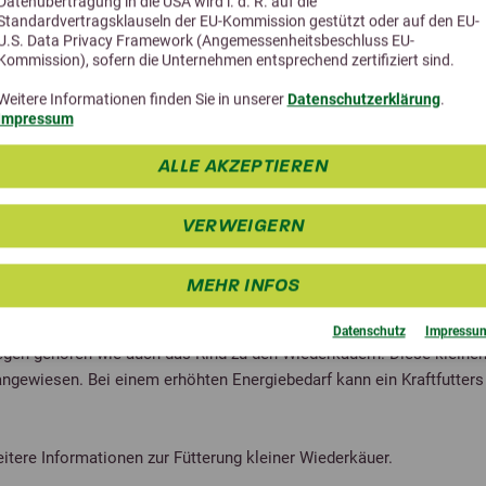
Datenübertragung in die USA wird i. d. R. auf die
Standardvertragsklauseln der EU-Kommission gestützt oder auf den EU-
U.S. Data Privacy Framework (Angemessenheitsbeschluss EU-
Kommission), sofern die Unternehmen entsprechend zertifiziert sind.
Weitere Informationen finden Sie in unserer
Datenschutzerklärung
.
4,4 (34 Bewertungen)
3,0 (2 Bewe
Impressum
Agrobs Stroh
Dr. Schaette Ursonne
ALLE AKZEPTIEREN
wertiges Futterstroh
Ergänzungsfutter für Sc
Zwergziegen
VERWEIGERN
ab 12,95 €
ab 57,78 
MEHR INFOS
Datenschutz
Impressu
egen gehören wie auch das Rind zu den Wiederkäuern. Diese kleinen
angewiesen. Bei einem erhöhten Energiebedarf kann ein Kraftfutters
itere Informationen zur Fütterung kleiner Wiederkäuer.