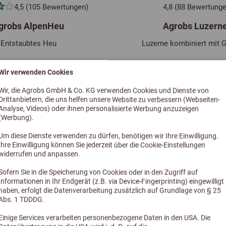
4,5 (105 Bewertungen)
4,8 (88 Bewertunge
grobs AlpenHeu
Agrobs Luzern
Entstaubtes Heu
Luzerne kombiniert mit G
ab 17,50 €
ab 24,90
Wir verwenden Cookies
Wir, die Agrobs GmbH & Co. KG verwenden Cookies und Dienste von
Drittanbietern, die uns helfen unsere Website zu verbessern (Webseiten-
Analyse, Videos) oder ihnen personalisierte Werbung anzuzeigen
(Werbung).
Um diese Dienste verwenden zu dürfen, benötigen wir Ihre Einwilligung.
Ihre Einwilligung können Sie jederzeit über die Cookie-Einstellungen
widerrufen und anpassen.
Sofern Sie in die Speicherung von Cookies oder in den Zugriff auf
Informationen in Ihr Endgerät (z.B. via Device-Fingerprinting) eingewilligt
haben, erfolgt die Datenverarbeitung zusätzlich auf Grundlage von § 25
Abs. 1 TDDDG.
Einige Services verarbeiten personenbezogene Daten in den USA. Die