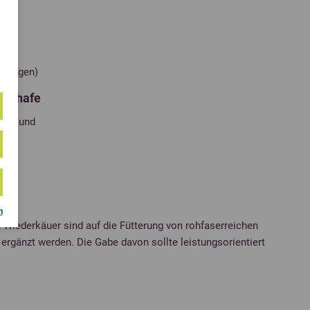
rtungen)
 Schafe
hafe und
€
m
 Wiederkäuer sind auf die Fütterung von rohfaserreichen
 ergänzt werden. Die Gabe davon sollte leistungsorientiert