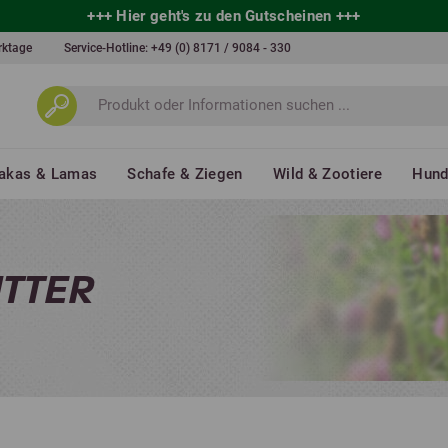
+++
Hier geht's zu den Gutscheinen
+++
erktage
Service-Hotline:
+49 (0) 8171 / 9084 - 330
akas & Lamas
Schafe & Ziegen
Wild & Zootiere
Hun
UTTER