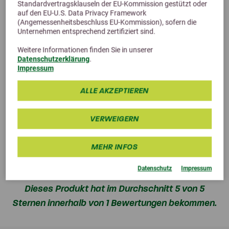
Standardvertragsklauseln der EU-Kommission gestützt oder
auf den EU-U.S. Data Privacy Framework
Kollagenpeptide können die Gelenke und den Bewegungsapparat
(Angemessenheitsbeschluss EU-Kommission), sofern die
der Hunde unterstützen
Unternehmen entsprechend zertifiziert sind.
ab 24,99 €
Weitere Informationen finden Sie in unserer
Datenschutzerklärung
.
Impressum
ALLE AKZEPTIEREN
VERWEIGERN
MEHR INFOS
Kundenbewertungen
Datenschutz
Impressum
Dieses Produkt hat im Durchschnitt 5 von 5
Sternen innerhalb von 1 Bewertungen bekommen.