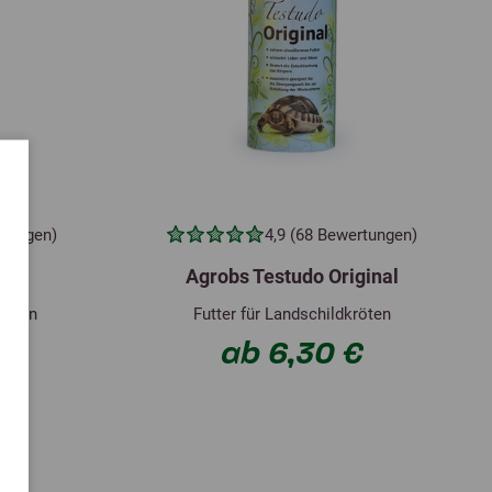
rtungen)
4,9 (68 Bewertungen)
aby
Agrobs Testudo Original
kröten
Futter für Landschildkröten
€
ab 6,30 €