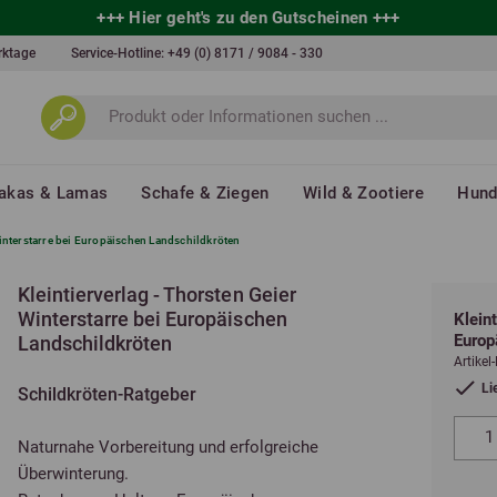
+++
Hier geht's zu den Gutscheinen
+++
erktage
Service-Hotline:
+49 (0) 8171 / 9084 - 330
akas & Lamas
Schafe & Ziegen
Wild & Zootiere
Hun
Winterstarre bei Europäischen Landschildkröten
Kleintierverlag - Thorsten Geier
Winterstarre bei Europäischen
Klein
Europ
Landschildkröten
Artikel
Li
Schildkröten-Ratgeber
Naturnahe Vorbereitung und erfolgreiche
Überwinterung.