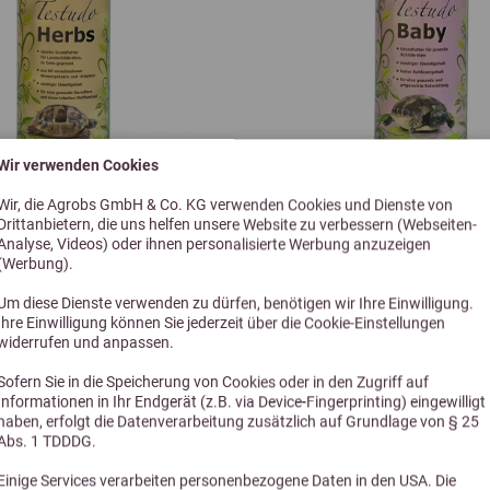
Wir verwenden Cookies
Wir, die Agrobs GmbH & Co. KG verwenden Cookies und Dienste von
Drittanbietern, die uns helfen unsere Website zu verbessern (Webseiten-
4,8 (79 Bewertungen)
4,1 (18 Bewe
Analyse, Videos) oder ihnen personalisierte Werbung anzuzeigen
(Werbung).
obs Testudo Herbs
Agrobs Testudo B
Um diese Dienste verwenden zu dürfen, benötigen wir Ihre Einwilligung.
ndschildkrötenfutter
für juvenile Landschild
Ihre Einwilligung können Sie jederzeit über die Cookie-Einstellungen
ab 6,30 €
ab 12,60 
widerrufen und anpassen.
Sofern Sie in die Speicherung von Cookies oder in den Zugriff auf
Informationen in Ihr Endgerät (z.B. via Device-Fingerprinting) eingewilligt
haben, erfolgt die Datenverarbeitung zusätzlich auf Grundlage von § 25
Abs. 1 TDDDG.
Einige Services verarbeiten personenbezogene Daten in den USA. Die