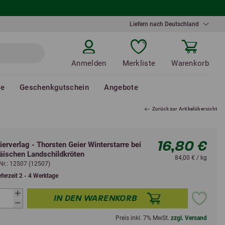
Liefern nach Deutschland
Anmelden
Merkliste
Warenkorb
de
Geschenkgutschein
Angebote
Zurück zur Artikelübersicht
16,80 €
tierverlag - Thorsten Geier Winterstarre bei
äischen Landschildkröten
84,00 € / kg
-Nr.: 12507 (12507)
eferzeit 2 - 4 Werktage
IN DEN WARENKORB
Preis inkl. 7% MwSt.
zzgl. Versand