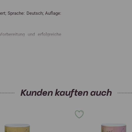
ert; Sprache: Deutsch; Auflage:
Vorbereitung und erfolgreiche
ung, für seine Lieblinge eine
chtet sich sowohl an Leser, die
 Halter. Sie erhalten klar und
eutung der Winterstarre für die
en Haltung im Freigehege, die
Kunden kauften auch
ung zählt. Die Winterstarre-
erung, einschließlich damit
rt beschrieben. Dazu gibt es
natsübersicht zur Winterstarre