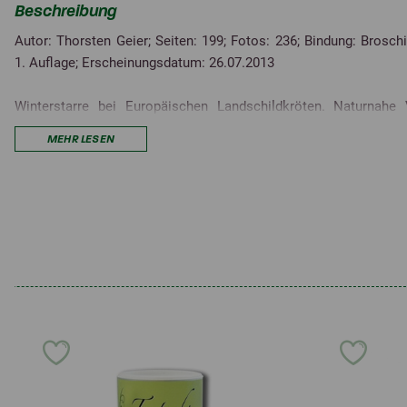
Beschreibung
Autor: Thorsten Geier; Seiten: 199; Fotos: 236; Bindung: Broschi
1. Auflage; Erscheinungsdatum: 26.07.2013
Winterstarre bei Europäischen Landschildkröten. Naturnahe 
Überwinterung - Für den Schildkrötenfreund eine Herausforder
MEHR LESEN
Notwendigkeit: die alljährliche Winterstarre. Dieser Ratgeber ri
dazu Basisinformationen suchen, als auch an bereits versierte
übersichtlich dargestellte Informationen zur grundsätzlichen Bed
Arten und deren Gesundheit.
Ein eigenes Kapitel beschäftigt sich zudem mit der naturnah
bereits als Voraussetzung für eine erfolgreiche Überwinter
Vorbereitung, Durchführung und Beendigung der Überwint
zusammenhängender Probleme und Irrtümer werden detaillie
wichtige Informationen von Tierarzt Frank Mittenzwei, eine Mo
und viele hilfreiche Abbildungen.