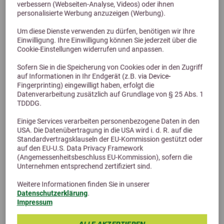
verbessern (Webseiten-Analyse, Videos) oder ihnen
personalisierte Werbung anzuzeigen (Werbung).
Previous
Next
Um diese Dienste verwenden zu dürfen, benötigen wir Ihre
4,4 (34 Bewertungen)
Einwilligung. Ihre Einwilligung können Sie jederzeit über die
Cookie-Einstellungen widerrufen und anpassen.
Agrobs Stroh
Sofern Sie in die Speicherung von Cookies oder in den Zugriff
hochwertiges Futterstroh
auf Informationen in Ihr Endgerät (z.B. via Device-
ab 12,95 €
Fingerprinting) eingewilligt haben, erfolgt die
Datenverarbeitung zusätzlich auf Grundlage von § 25 Abs. 1
TDDDG.
Einige Services verarbeiten personenbezogene Daten in den
USA. Die Datenübertragung in die USA wird i. d. R. auf die
Standardvertragsklauseln der EU-Kommission gestützt oder
auf den EU-U.S. Data Privacy Framework
(Angemessenheitsbeschluss EU-Kommission), sofern die
Unternehmen entsprechend zertifiziert sind.
Weitere Informationen finden Sie in unserer
Datenschutzerklärung
.
Impressum
Alternative Produkte
ALLE AKZEPTIEREN