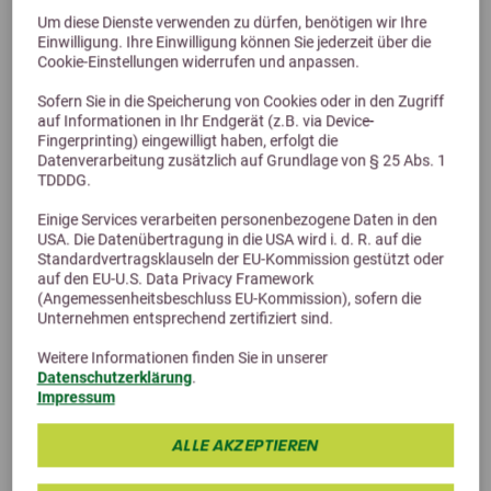
können positiv auf Haut und Fell wirken (z.B.
Um diese Dienste verwenden zu dürfen, benötigen wir Ihre
AGROBS Ringelblumenblüten
)
Einwilligung. Ihre Einwilligung können Sie jederzeit über die
Cookie-Einstellungen widerrufen und anpassen.
Durch Pflege:
Regelmäßiges Bürsten entfernt überschüssige
Sofern Sie in die Speicherung von Cookies oder in den Zugriff
Haare und verhindert Haarballen.
auf Informationen in Ihr Endgerät (z.B. via Device-
Fingerprinting) eingewilligt haben, erfolgt die
Durch Haltung:
Datenverarbeitung zusätzlich auf Grundlage von § 25 Abs. 1
TDDDG.
Immer frisches Wasser bereitstellen.
Einige Services verarbeiten personenbezogene Daten in den
Viel Bewegung ermöglicht gute Durchblutung und
USA. Die Datenübertragung in die USA wird i. d. R. auf die
Verdauung und unterstützt so den Fellwechsel.
Standardvertragsklauseln der EU-Kommission gestützt oder
auf den EU-U.S. Data Privacy Framework
(Angemessenheitsbeschluss EU-Kommission), sofern die
Unternehmen entsprechend zertifiziert sind.
Weitere Informationen finden Sie in unserer
Datenschutzerklärung
.
Impressum
ALLE AKZEPTIEREN