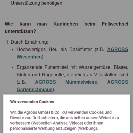
Unterstützung benötigen.
Wie kann man Kaninchen beim Fellwechsel
unterstützen?
Durch Ernährung:
Hochwertiges Heu als Basisfutter (z.B.
AGROBS
Wiesenheu
).
Ergänzende Futtermittel mit Wurzelgemüse, Blätter,
Blüten und Hagebutte, die reich an Vitalstoffen sind
(z.B.
AGROBS Mümmelwiese
,
AGROBS
Gartenschmaus
).
Bei erhöhtem Energiebedarf Futtermischungen mit
Wir verwenden Cookies
Samen und Wurzeln, die zusätzlich essenzielle
Wir, die Agrobs GmbH & Co. KG verwenden Cookies und
Fettsäuren liefern (z.B.
AGROBS Nagermenü
).
Dienste von Drittanbietern, die uns helfen unsere Website zu
verbessern (Webseiten-Analyse, Videos) oder ihnen
Kräuter- und Blütenzusätze (z. B. Ringelblume)
personalisierte Werbung anzuzeigen (Werbung).