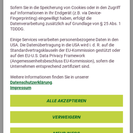
Unterstützende Maßnahmen
Sofern Sie in die Speicherung von Cookies oder in den Zugriff
auf Informationen in Ihr Endgerät (z.B. via Device-
Brennnesselblätter können durch ihre wassertreibende
Fingerprinting) eingewilligt haben, erfolgt die
Wirkung unterstützend helfen.
Datenverarbeitung zusätzlich auf Grundlage von § 25 Abs. 1
TDDDG.
Besonders wichtig ist eine ausreichende Versorgung
mit frischem Trinkwasser.
Einige Services verarbeiten personenbezogene Daten in den
USA. Die Datenübertragung in die USA wird i. d. R. auf die
Der tägliche Wasserbedarf beim Kaninchen liegt bei
Standardvertragsklauseln der EU-Kommission gestützt oder
auf den EU-U.S. Data Privacy Framework
etwa 50–150 ml pro kg Körpergewicht.
(Angemessenheitsbeschluss EU-Kommission), sofern die
Unternehmen entsprechend zertifiziert sind.
Weitere Informationen finden Sie in unserer
Datenschutzerklärung
.
Impressum
ALLE AKZEPTIEREN
VERWEIGERN