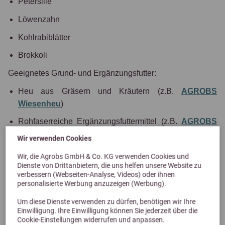
Petersilie
Löwenzahn
Kohlrabiblätter
Brokkoli
Geeignetes Grund- und Ergänzungsfutter:
Heu aus Gräsern und Kräutern (z.B.
AGROBS
Wiesenheu
)
Rohfaserreiche Ergänzungsfuttermittel (z.B.
AGROBS
Blütenmix
)
Wir verwenden Cookies
Einzelfuttermittel wie
AGROBS Grüner Hafer
Wir, die Agrobs GmbH & Co. KG verwenden Cookies und
(kalziumarm, rohfaserreich)
Dienste von Drittanbietern, die uns helfen unsere Website zu
verbessern (Webseiten-Analyse, Videos) oder ihnen
Schmackhafte Zugabe wie
AGROBS Gartenschmaus
personalisierte Werbung anzuzeigen (Werbung).
(Gemüse, Beerenblätter, Kräuter)
Um diese Dienste verwenden zu dürfen, benötigen wir Ihre
Einwilligung. Ihre Einwilligung können Sie jederzeit über die
Cookie-Einstellungen widerrufen und anpassen.